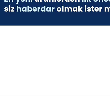
siz
haberdar
olmak ister m
Üyelik
Yeni Üyelik
Üye Girişi
https://www.tetikbalikcilik.com/kategori/imax
Şifremi Unut
info@tetikbalikcilik.com
Orta mah. Ankara cad. No: 39/A
Adapazarı /SAKARYA
Sosyal Medya Hesaplarımız