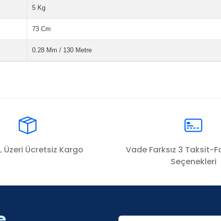
5 Kg
73 Cm
0.28 Mm / 130 Metre
arda yetersiz gördüğünüz noktaları öneri formunu kullanarak tarafımız
Ürün hakkında henüz soru sorulmamış.
Bu ürüne ilk yorumu siz yapın!
 Üzeri Ücretsiz Kargo
Vade Farksız 3 Taksit-Fa
Yorum Yaz
Soru Sor
Seçenekleri
e