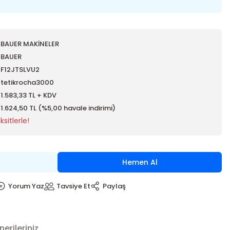
BAUER MAKİNELER
BAUER
F12JTSLVU2
tetikrocha3000
1.583,33 TL + KDV
1.624,50 TL (%5,00 havale indirimi)
sitlerle!
Hemen Al
Yorum Yaz
Tavsiye Et
Paylaş
nerileriniz