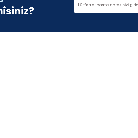
isiniz?
Gönder
Kurumsal
İletişim
İletişim Formu
tum
Havale Bildirim Formu
Kargo Takibi