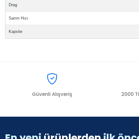
Drag
Sarım Hızı
Kapsite
Bu ürünün fiyat bilgisi, resim, ürün açıklamalarında ve diğer konul
Görüş ve önerileriniz için teşekkür ederiz.
Ürün resmi kalitesiz, bozuk veya görüntülenemiyor.
Güvenli Alışveriş
2000 TL
Ürün açıklamasında eksik bilgiler bulunuyor.
Ürün bilgilerinde hatalar bulunuyor.
Ürün fiyatı diğer sitelerden daha pahalı.
Bu ürüne benzer farklı alternatifler olmalı.
En yeni
ürünlerden
ilk önc