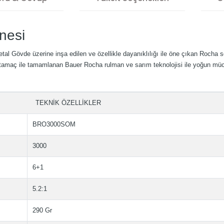
nesi
etal Gövde üzerine inşa edilen ve özellikle dayanıklılığı ile öne çıkan Rocha s
maç ile tamamlanan Bauer Rocha rulman ve sarım teknolojisi ile yoğun mücade
TEKNİK ÖZELLİKLER
BRO3000SOM
3000
6+1
5.2:1
290 Gr