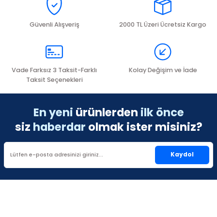
kullanarak tarafımıza iletebilirsiniz.
STROFT
Görüş ve önerileriniz için teşekkür ederiz.
Güvenli Alışveriş
2000 TL Üzeri Ücretsiz Kargo
Ürün resmi kalitesiz, bozuk veya görüntülenemiyor.
Ürün açıklamasında eksik bilgiler bulunuyor.
Ürün bilgilerinde hatalar bulunuyor.
Vade Farksız 3 Taksit-Farklı
Kolay Değişim ve İade
Ürün fiyatı diğer sitelerden daha pahalı.
Taksit Seçenekleri
Bu ürüne benzer farklı alternatifler olmalı.
En yeni
ürünlerden
ilk önce
siz
haberdar
olmak ister misiniz?
Kaydol
Gönder
https://www.tetikbalikcilik.com/kategori/imax