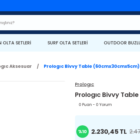
N OLTA SETLERİ
SURF OLTA SETLERİ
OUTDOOR BUZLU
ogıc Aksesuar
Prologıc Bivvy Table (60cmx30cmx5cm)
Prologıc
Prologıc Bivvy Tab
0 Puan - 0 Yorum
2.230,45 TL
2.4
%10