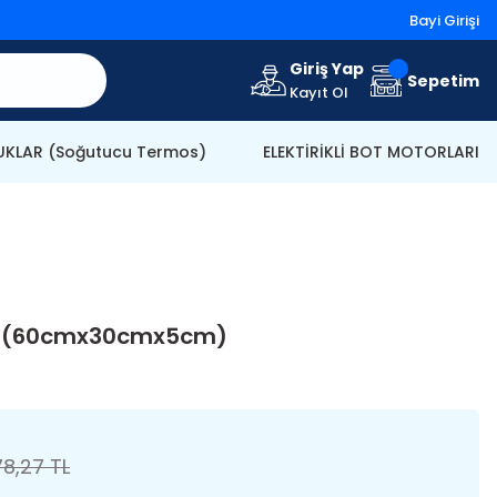
Bayi Girişi
Giriş Yap
Sepetim
Kayıt Ol
KLAR (Soğutucu Termos)
ELEKTİRİKLİ BOT MOTORLARI
le (60cmx30cmx5cm)
78,27 TL