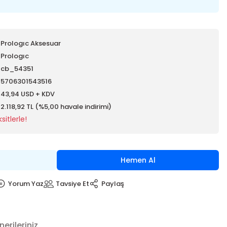
Prologıc Aksesuar
Prologıc
cb_54351
5706301543516
43,94 USD + KDV
2.118,92 TL (%5,00 havale indirimi)
itlerle!
Hemen Al
Yorum Yaz
Tavsiye Et
Paylaş
nerileriniz