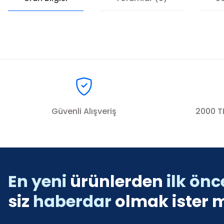
Bu ürünün fiyat bilgisi, resim, ürün açıklamalarında ve diğer konul
Görüş ve önerileriniz için teşekkür ederiz.
Ürün resmi kalitesiz, bozuk veya görüntülenemiyor.
Güvenli Alışveriş
2000 TL
Ürün açıklamasında eksik bilgiler bulunuyor.
Ürün bilgilerinde hatalar bulunuyor.
Ürün fiyatı diğer sitelerden daha pahalı.
Bu ürüne benzer farklı alternatifler olmalı.
En yeni
ürünlerden
ilk önc
siz
haberdar
olmak ister m